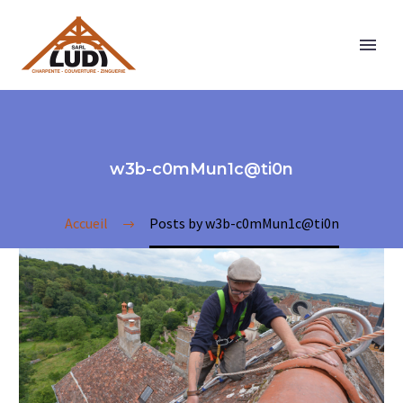
w3b-c0mMun1c@ti0n
Accueil
Posts by w3b-c0mMun1c@ti0n