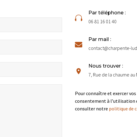
Par téléphone :


06 81 16 01 40
Par mail :


contact@charpente-ludi
Nous trouver :


7, Rue de la chaume au
Pour connaître et exercer vos
consentement à l’utilisation 
consulter notre
politique de 